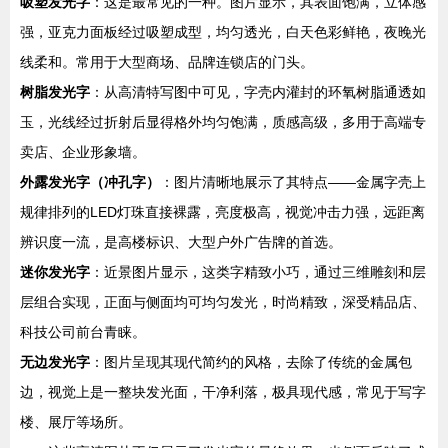
吸塑发光字
：这是最常见的一种。图片显示，其表面饱满，立体感
强，亚克力面板经过吸塑成型，均匀透光，白天色彩鲜艳，夜晚光
线柔和。常用于大型商场、品牌连锁店的门头。
树脂发光字
：从高清特写图中可见，字壳内灌封的环氧树脂通透如
玉，光线经过折射后显得格外均匀饱满，质感高级，多用于高端专
卖店、企业形象墙。
外露发光字（冲孔字）
：图片清晰地展示了其特点——金属字壳上
规律排列的LED灯珠直接裸露，亮度极高，视觉冲击力强，远距离
辨识度一流，是高楼标识、大型户外广告牌的首选。
迷你发光字
：近景图片显示，这类字精致小巧，通过三维雕刻和层
层组合实现，正面与侧面均可均匀发光，时尚精致，深受精品店、
科技公司前台青睐。
无边发光字
：图片呈现其现代简约的风格，去除了传统的金属包
边，视觉上是一整块发光面，干净利落，极具现代感，常见于写字
楼、展厅等场所。