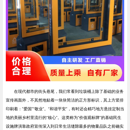
在现代都市的街头巷尾，我们常看到垃圾桶上除了基础的业务
宣传画面外，不其然地贴着一块块简洁的正方形标识，其上方竖排
印刷着：”爱国”“敬业”。“和谐平安”，有时还会精巧地方悬挂定制当
地的美丽乡村里流行的“核心”。这类称为“价值观标牌”的基础民生
设施牌演靠政府宣传深入到日常生活缝隙最多的物量品队之前确实